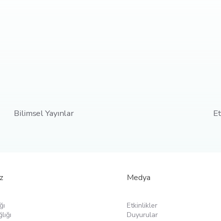
Bilimsel Yayınlar
Et
z
Medya
ğı
Etkinlikler
lığı
Duyurular