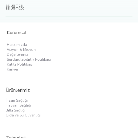
BS-UTI-T-25
BS-UTI-T-100
Kurumsal
Hakkımızda
Vizyon & Misyon
Değerlerimiz
Sürdürülebilirlik Politikası
Kalite Politikası
Kariyer
Ürünlerimiz
İnsan Sağlığı
Hayvan Sağlığı
Bitki Sağlığı
Gıda ve Su Güvenliği
Teknoloji