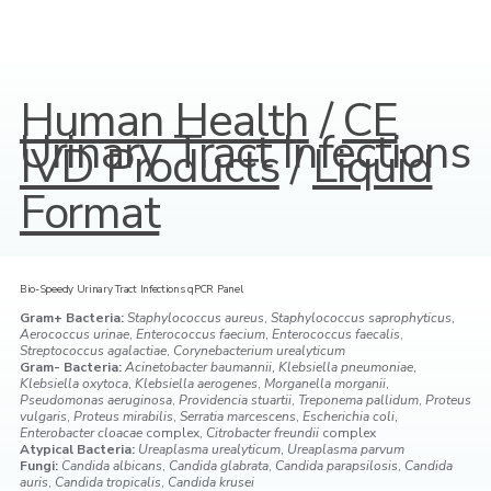
Human Health
/
CE
Urinary Tract Infections
IVD Products
/
Liquid
Format
Bio-Speedy Urinary Tract Infections qPCR Panel
Gram+ Bacteria:
Staphylococcus aureus
,
Staphylococcus saprophyticus
,
Aerococcus urinae
,
Enterococcus faecium
,
Enterococcus faecalis
,
Streptococcus agalactiae
,
Corynebacterium urealyticum
Gram- Bacteria:
Acinetobacter baumannii
,
Klebsiella pneumoniae
,
Klebsiella oxytoca
,
Klebsiella aerogenes
,
Morganella morganii
,
Pseudomonas aeruginosa
,
Providencia stuartii
,
Treponema pallidum
,
Proteus
vulgaris
,
Proteus mirabilis
,
Serratia marcescens
,
Escherichia coli
,
Enterobacter cloacae
complex,
Citrobacter freundii
complex
Atypical Bacteria:
Ureaplasma urealyticum
,
Ureaplasma parvum
Fungi:
Candida albicans
,
Candida glabrata
,
Candida parapsilosis
,
Candida
auris
,
Candida tropicalis
,
Candida krusei