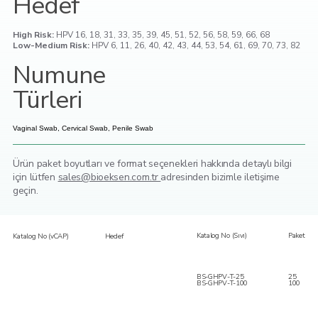
Hedef
High Risk:
HPV 16, 18, 31, 33, 35, 39, 45, 51, 52, 56, 58, 59, 66, 68
Low-Medium Risk:
HPV 6, 11, 26, 40, 42, 43, 44, 53, 54, 61, 69, 70, 73, 82
Numune
Türleri
Vaginal Swab, Cervical Swab, Penile Swab
Ürün paket boyutları ve format seçenekleri hakkında detaylı bilgi
için lütfen
sales@bioeksen.com.tr
adresinden bizimle iletişime
geçin.
Katalog No (Sıvı)
Paket
Katalog No (vCAP)
Hedef
BS-GHPV-T-25
25
BS-GHPV-T-100
100