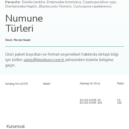
Parasite:
Giardia lamblia
,
Entamoeba histolytica
,
Cryptosporidium
spp.,
Dientamoeba fragilis
,
Blastocystis Hominis
,
Cyclospora cayetanensis
Numune
Türleri
Stool, Rectal Swab
Ürün paket boyutları ve format seçenekleri hakkında detaylı bilgi
için lütfen
sales@bioeksen.com.tr
adresinden bizimle iletişime
geçin.
Katalog No (Sıvı)
Paket
Katalog No (vCAP)
Hedef
BS-GE-MX6T-25
25
BS-GE-MX6T-100
100
Kurumsal