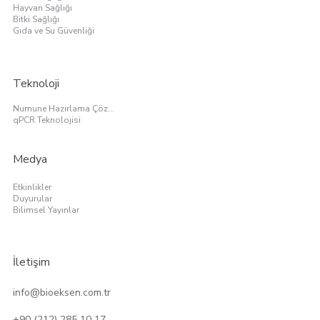
Hayvan Sağlığı
Bitki Sağlığı
Gıda ve Su Güvenliği
Teknoloji
Numune Hazırlama Çözümleri
qPCR Teknolojisi
Medya
Etkinlikler
Duyurular
Bilimsel Yayınlar
İletişim
info@bioeksen.com.tr
+90 (212) 285 10 17