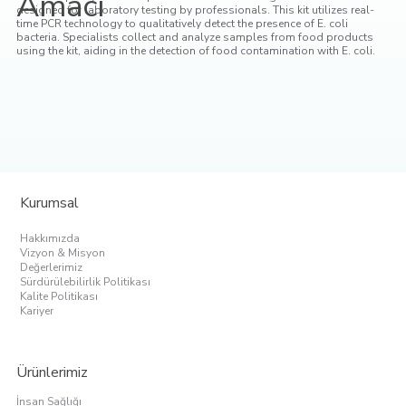
Amacı
designed for laboratory testing by professionals. This kit utilizes real-
time PCR technology to qualitatively detect the presence of E. coli
bacteria. Specialists collect and analyze samples from food products
using the kit, aiding in the detection of food contamination with E. coli.
Kurumsal
Hakkımızda
Vizyon & Misyon
Değerlerimiz
Sürdürülebilirlik Politikası
Kalite Politikası
Kariyer
Ürünlerimiz
İnsan Sağlığı