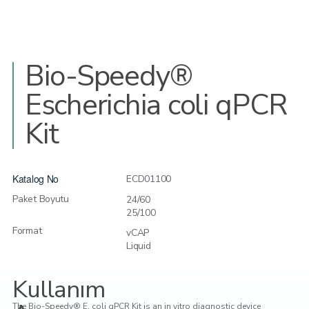
Bio-Speedy®
Escherichia coli qPCR
Kit
Katalog No
ECD01100
Paket Boyutu
24/60
25/100
Format
vCAP
Liquid
Kullanım
The Bio-Speedy® E. coli qPCR Kit is an in vitro diagnostic device